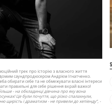
оційний трек про історію з власного життя
відомим саундпродюсером Андрієм Ігнатченко.
еба обирати себе та не обмежувати власні інтереси
ати правильні для себе рішення вкрай важко!
більше - на обкладинці дівчина про яку вона
сунках! Це були почуття, що різко спалахнули,
ю щирість і драматизм - не привели до хепіенду”, -