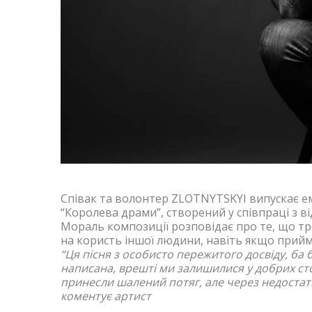
Співак та волонтер ZLOTNYTSKYI випускає ем
“Королева драми”, створений у співпраці з 
Мораль композиції розповідає про те, що тр
на користь іншої людини, навіть якщо прийм
“Ця пісня з особисто пережитого досвіду, ба 
написана, врешті ми залишилися у добрих сто
принесли шалений потяг, але через недостатн
коментує артист