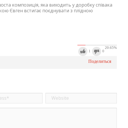
ста композиція, яка виходить у доробку співака
якою Євген встигає поєднувати з плідною
20.65
%
1
0
Поделиться