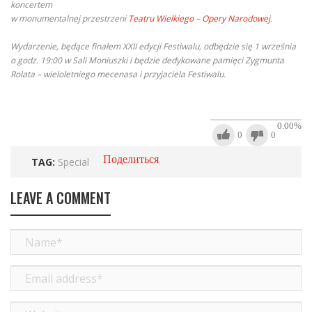
koncertem
w monumentalnej przestrzeni
Teatru Wielkiego – Opery Narodowej
.
Wydarzenie, będące finałem XXII edycji Festiwalu, odbędzie się 1 września
o godz. 19:00 w Sali Moniuszki i będzie dedykowane pamięci Zygmunta
Rolata – wieloletniego mecenasa i przyjaciela Festiwalu.
0.00
%
0
0
Поделиться
TAG:
Special
LEAVE A COMMENT