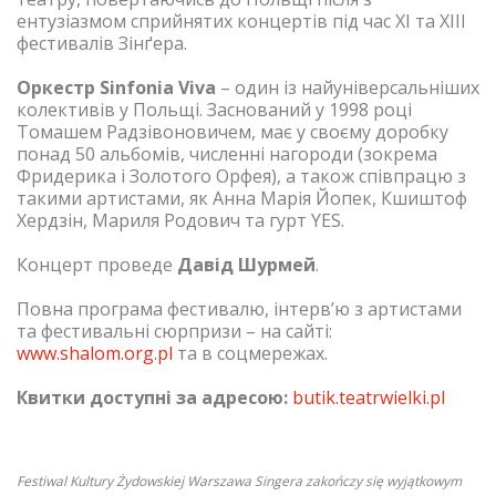
ентузіазмом сприйнятих концертів під час XI та XIII
фестивалів Зінґера.
Оркестр Sinfonia Viva
– один із найуніверсальніших
колективів у Польщі. Заснований у 1998 році
Томашем Радзівоновичем, має у своєму доробку
понад 50 альбомів, численні нагороди (зокрема
Фридерика і Золотого Орфея), а також співпрацю з
такими артистами, як Анна Марія Йопек, Кшиштоф
Хердзін, Мариля Родович та гурт YES.
Концерт проведе
Давід Шурмей
.
Повна програма фестивалю, інтерв’ю з артистами
та фестивальні сюрпризи – на сайті:
www.shalom.org.pl
та в соцмережах.
Квитки доступні за адресою:
butik.teatrwielki.pl
Festiwal Kultury Żydowskiej Warszawa Singera zakończy się wyjątkowym