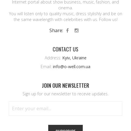
Internet portal about show business, music, fashion, and
cinema.
You will listen only to quality music, dress stylishly and be on
the same wavelength with celebrities with us. Follow us!
Share:
CONTACT US
Address:
Kyiv, Ukraine
Email:
info@o-well.com.ua
JOIN OUR NEWSLETTER
Sign up for our newsletter to recevie updates.