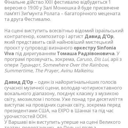
Фінальне дійство XXII фестивалю відбудеться 1
вересня о 19:00 у Залі Монюшка й буде присвячене
пам’яті Зиґмунта Ролата – багаторічного мецената
та друга Фестивалю.
На сцені виступить всесвітньо відомий ізраїльський
контратенор, композитор і артист
Давид Д’Ор
,
який представить свій найновіший мистецький
проєкт у супроводі визнаного
оркестру Sinfonia
Viva
під диригуванням
Томаша Радзівоновича
. У
програмі прозвучать, зокрема,
Caruso
,
Dis Lui
, арії з
опери
Турандот
,
Somewhere Over the Rainbow
,
Summertime
,
The Prayer
,
Avinu Malkeinu
.
Давид Д’Ор
– один із найоригінальніших голосів
сучасної музичної сцени, володар чотириоктавного
вокального діапазону, поєднує класику з музикою
світу, мюзиклом і попом. Уже понад три десятиліття
виступає на провідних сценах світу, зокрема перед
президентами США, на EXPO в Шанхаї та під час
урочистостей ООН.
У Варшаві він виступить уперше на сцені Великого
театру, повертаючись до Польщі після з