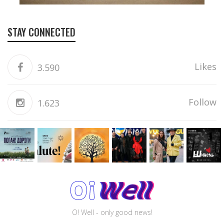
STAY CONNECTED
Likes
3.590
Follow
1.623
O! Well - only good news!