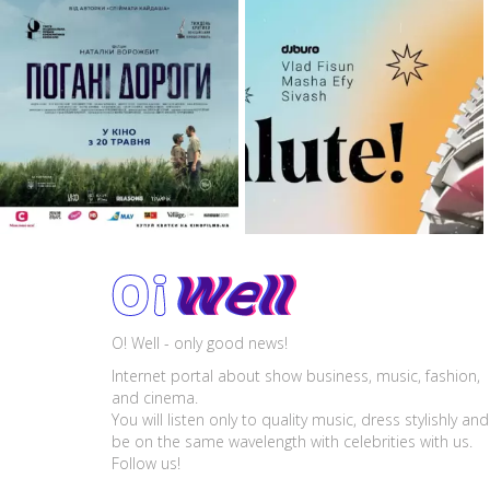
O! Well - only good news!
Internet portal about show business, music, fashion,
and cinema.
You will listen only to quality music, dress stylishly and
be on the same wavelength with celebrities with us.
Follow us!