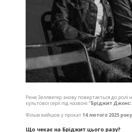
Рене Зеллвегер знову повертається до ролі 
культової серії під назвою
"Бріджит Джонс:
Фільм вийшов у прокат
14 лютого 2025 року
Що чекає на Бріджит цього разу?