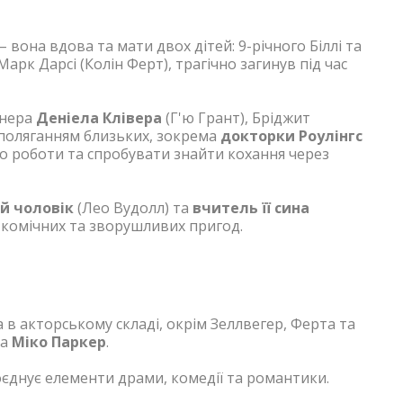
– вона вдова та мати двох дітей: 9-річного Біллі та
Марк Дарсі (Колін Ферт), трагічно загинув під час
тнера
Деніела Клівера
(Г'ю Грант), Бріджит
аполяганням близьких, зокрема
докторки Роулінгс
о роботи та спробувати знайти кохання через
 чоловік
(Лео Вудолл) та
вчитель її сина
ї комічних та зворушливих пригод.
 а в акторському складі, окрім Зеллвегер, Ферта та
а
Міко Паркер
.
оєднує елементи драми, комедії та романтики.