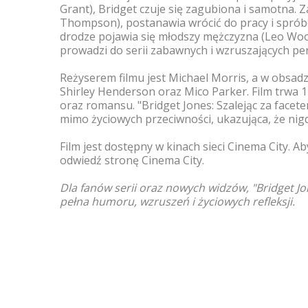
Grant), Bridget czuje się zagubiona i samotna.
Thompson), postanawia wrócić do pracy i spróbo
drodze pojawia się młodszy mężczyzna (Leo Woodal
prowadzi do serii zabawnych i wzruszających per
Reżyserem filmu jest Michael Morris, a w obsa
Shirley Henderson oraz Mico Parker. Film trwa 1
oraz romansu. "Bridget Jones: Szalejąc za facet
mimo życiowych przeciwności, ukazująca, że nig
Film jest dostępny w kinach sieci Cinema City. Ab
odwiedź stronę Cinema City.
Dla fanów serii oraz nowych widzów, "Bridget Jo
pełna humoru, wzruszeń i życiowych refleksji.