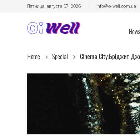
Пятница, августа 07, 2026
info@o-well.com.ua
New
Home
Special
Cinema City:Бріджит Джо