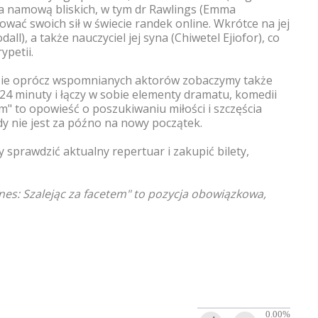
 Za namową bliskich, w tym dr Rawlings (Emma
wać swoich sił w świecie randek online. Wkrótce na jej
l), a także nauczyciel jej syna (Chiwetel Ejiofor), co
ypetii.
dzie oprócz wspomnianych aktorów zobaczymy także
24 minuty i łączy w sobie elementy dramatu, komedii
em" to opowieść o poszukiwaniu miłości i szczęścia
dy nie jest za późno na nowy początek.
y sprawdzić aktualny repertuar i zakupić bilety,
nes: Szalejąc za facetem" to pozycja obowiązkowa,
0.00
%