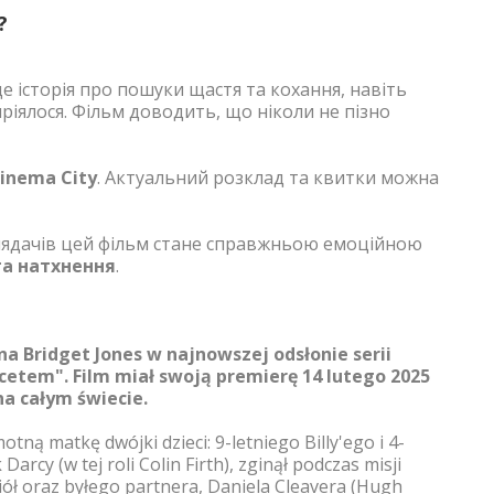
?
е історія про пошуки щастя та кохання, навіть
мріялося. Фільм доводить, що ніколи не пізно
inema City
. Актуальний розклад та квитки можна
глядачів цей фільм стане справжньою емоційною
та натхнення
.
 Bridget Jones w najnowszej odsłonie serii
acetem". Film miał swoją premierę 14 lutego 2025
a całym świecie.
tną matkę dwójki dzieci: 9-letniego Billy'ego i 4-
Darcy (w tej roli Colin Firth), zginął podczas misji
ół oraz byłego partnera, Daniela Cleavera (Hugh