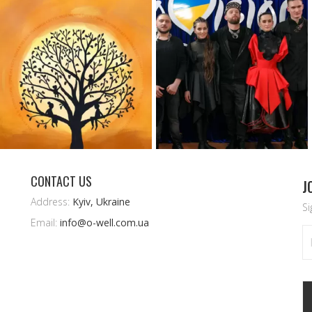
CONTACT US
J
Address:
Kyiv, Ukraine
Si
Email:
info@o-well.com.ua