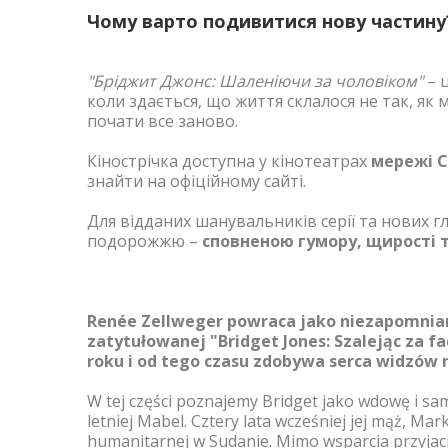
Чому варто подивитися нову частину
"Бріджит Джонс: Шаленіючи за чоловіком"
– ц
коли здається, що життя склалося не так, як 
почати все заново.
Кінострічка доступна у кінотеатрах
мережі C
знайти на офіційному сайті.
Для відданих шанувальників серії та нових 
подорожжю –
сповненою гумору, щирості 
Renée Zellweger powraca jako niezapomniana
zatytułowanej "Bridget Jones: Szalejąc za f
roku i od tego czasu zdobywa serca widzów n
W tej części poznajemy Bridget jako wdowę i samo
letniej Mabel. Cztery lata wcześniej jej mąż, Mark 
humanitarnej w Sudanie. Mimo wsparcia przyjaci