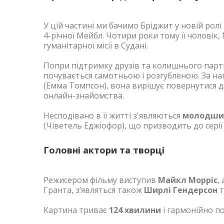
У цій частині ми бачимо Бріджит у новій ролі 
4-річної Мейбл. Чотири роки тому її чоловік, 
гуманітарної місії в Судані.
Попри підтримку друзів та колишнього пар
почувається самотньою і розгубленою. За н
(Емма Томпсон), вона вирішує повернутися д
онлайн-знайомства.
Несподівано в її житті з'являються
молодший
(Чіветель Еджіофор), що призводить до сері
Головні актори та творці
Режисером фільму виступив
Майкл Морріс
,
Гранта, з’являться також
Ширлі Гендерсон
т
Картина триває
124 хвилини
і гармонійно п