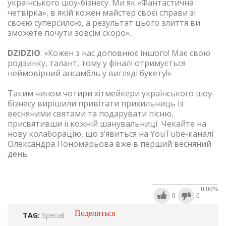
українського шоу-бізнесу. Ми як «Фантастична
четвірка», в якій кожен майстер своєї справи зі
своєю суперсилою, а результат цього злиття ви
зможете почути зовсім скоро».
DZIDZIO
: «Кожен з нас доповнює іншого! Має свою
родзинку, талант, тому у фіналі отримується
неймовірний ансамбль у вигляді букету!»
Таким чином чотири хітмейкери українського шоу-
бізнесу вирішили привітати прихильниць із
весняними святами та подарувати пісню,
присвятивши її кожній шанувальниці. Чекайте на
нову колаборацію, що з’явиться на YouTube-каналі
Олександра Пономарьова вже в перший весняний
день.
0.00
%
0
0
Поделиться
TAG:
Special