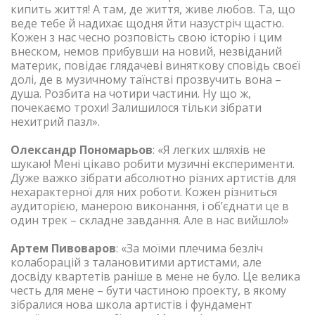
кипить життя! А там, де життя, живе любов. Та, що
веде тебе й надихає щодня йти назустріч щастю.
Кожен з нас чесно розповість свою історію і цим
внеском, немов прибувши на новий, незвіданий
материк, повідає глядачеві виняткову сповідь своєї
долі, де в музичному таїнстві прозвучить вона –
душа. Розбита на чотири частини. Ну що ж,
почекаємо трохи! Залишилося тільки зібрати
нехитрий пазл».
Олександр Пономарьов
: «Я легких шляхів не
шукаю! Мені цікаво робити музичні експерименти.
Дуже важко зібрати абсолютно різних артистів для
нехарактерної для них роботи. Кожен різниться
аудиторією, манерою виконання, і об’єднати це в
один трек – складне завдання. Але в нас вийшло!»
Артем Пивоваров
: «За моїми плечима безліч
колаборацій з талановитими артистами, але
досвіду квартетів раніше в мене не було. Це велика
честь для мене – бути частиною проекту, в якому
зібралися нова школа артистів і фундамент