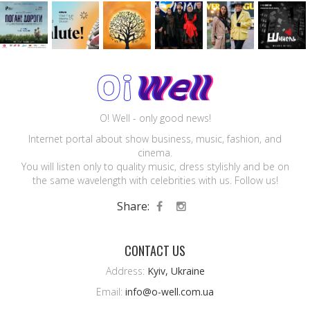
O! Well - only good news!
Internet portal about show business, music, fashion, and
cinema.
You will listen only to quality music, dress stylishly and be on
the same wavelength with celebrities with us. Follow us!
Share:
CONTACT US
Address:
Kyiv, Ukraine
Email:
info@o-well.com.ua