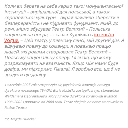
Коли ви берете на себе кермо такої монументальної
інституції – вирішальної для польської, а також
європейської культури – вкрай важливо зберегти її
безперервність і не підривати фундамент, який, до
речі, міцно збудував Театр Великий
–
Польська
національна опера,
– сказав Кудлічка в
інтерв'ю
Vogue.
–
Цей театр, у певному сенсі, мій другий дім. Я
відчуваю повагу до команди, я поважаю працю
людей, які роками створювали Театр Великий –
Польську національну оперу. І я знаю, що можу
розраховувати на взаємність. Якщо між нами буде
довіра, ми підкоримо Гімалаї. Я зроблю все, щоб не
зрадити цю довіру
.
1 września 2025 roku rozpoczęła się pięcioletnia kadencja nowego
dyrektora naczelnego TW-ON. Boris Kudlička zastąpił na tym stanowisku
Waldemara Dąbrowskiego, który funkcję dyrektora sprawował w latach
1998–2002 i ponownie od 2008 roku. Teraz obejmie on nowe stanowisko w
Radzie Teatru.
fot. Magda Hueckel