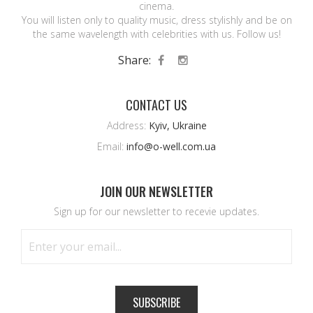
cinema.
You will listen only to quality music, dress stylishly and be on
the same wavelength with celebrities with us. Follow us!
Share:
CONTACT US
Address:
Kyiv, Ukraine
Email:
info@o-well.com.ua
JOIN OUR NEWSLETTER
Sign up for our newsletter to recevie updates.
SUBSCRIBE