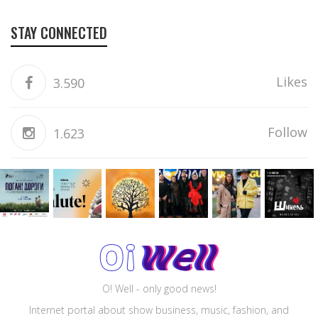
STAY CONNECTED
Likes
3.590
Follow
1.623
O! Well - only good news!
Internet portal about show business, music, fashion, and