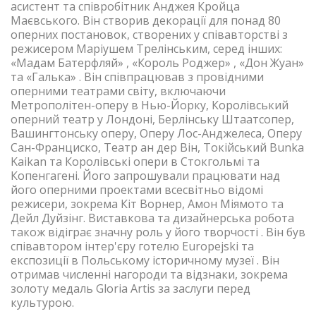
асистент та співробітник Анджея Кройца
Маєвського. Він створив декорації для понад 80
оперних постановок, створених у співавторстві з
режисером Маріушем Трелінським, серед інших:
«Мадам Батерфляй» , «Король Роджер» , «Дон Жуан»
та «Галька» . Він співпрацював з провідними
оперними театрами світу, включаючи
Метрополітен-оперу в Нью-Йорку, Королівський
оперний театр у Лондоні, Берлінську Штаатсопер,
Вашингтонську оперу, Оперу Лос-Анджелеса, Оперу
Сан-Франциско, Театр ан дер Він, Токійський Bunka
Kaikan та Королівські опери в Стокгольмі та
Копенгагені. Його запрошували працювати над
його оперними проектами всесвітньо відомі
режисери, зокрема Кіт Ворнер, Амон Міямото та
Дейл Дуйзінг. Виставкова та дизайнерська робота
також відіграє значну роль у його творчості . Він був
співавтором інтер'єру готелю Europejski та
експозиції в Польському історичному музеї . Він
отримав численні нагороди та відзнаки, зокрема
золоту медаль Gloria Artis за заслуги перед
культурою.