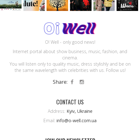
O! Well - only good news!
Internet portal about show business, music, fashion, and
cinema.
You will listen only to quality music, dress stylishly and be on
the same wavelength with celebrities with us. Follow us!
Share:
CONTACT US
Address:
Kyiv, Ukraine
Email:
info@o-well.com.ua