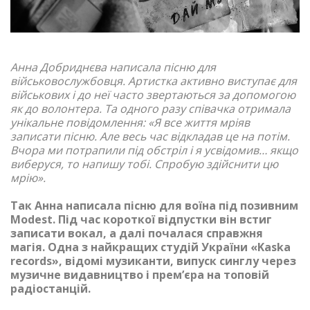
Анна Добриднєва написала пісню для
військовослужбовця. Артистка активно виступає для
військових і до неї часто звертаються за допомогою
як до волонтера. Та одного разу співачка отримала
унікальне повідомлення: «Я все життя мріяв
записати пісню. Але весь час відкладав це на потім.
Вчора ми потрапили під обстріл і я усвідомив… якщо
виберуся, то напишу тобі. Спробую здійснити цю
мрію».
Так Анна написала пісню для воїна під позивним
Modest. Під час короткої відпустки він встиг
записати вокал, а далі почалася справжня
магія. Одна з найкращих студій України «Kaska
records», відомі музиканти, випуск синглу через
музичне видавництво і премʼєра на топовій
радіостанцій.