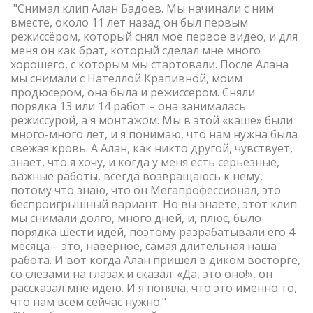
"Снимал клип Алан Бадоев. Мы начинали с ним
вместе, около 11 лет назад он был первым
режиссёром, который снял мое первое видео, и для
меня он как брат, который сделал мне много
хорошего, с которым мы стартовали. После Алана
мы снимали с Нателлой Крапивной, моим
продюсером, она была и режиссером. Сняли
порядка 13 или 14 работ – она занималась
режиссурой, а я монтажом. Мы в этой «каше» были
много-много лет, и я понимаю, что нам нужна была
свежая кровь. А Алан, как никто другой, чувствует,
знает, что я хочу, и когда у меня есть серьезные,
важные работы, всегда возвращаюсь к нему,
потому что знаю, что он Мегапрофессионал, это
беспроигрышный вариант. Но вы знаете, этот клип
мы снимали долго, много дней, и, плюс, было
порядка шести идей, поэтому разрабатывали его 4
месяца – это, наверное, самая длительная наша
работа. И вот когда Алан пришел в диком восторге,
со слезами на глазах и сказал: «Да, это оно!», он
рассказал мне идею. И я поняла, что это именно то,
что нам всем сейчас нужно."