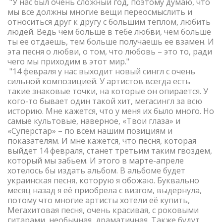
"У нас был очень сложный год, поэтому думаю, что
мы все должны многие вещи переосмыслить и
относиться друг к другу с большим теплом, любить
людей. Ведь чем больше в тебе любви, чем больше
ты ее отдаешь, тем больше получаешь ее взамен. И
эта песня о любви, о том, что любовь – это то, ради
чего мы приходим в этот мир."
"14 февраля у нас выходит новый сингл с очень
сильной композицией. У артистов всегда есть
такие знаковые точки, на которые он опирается. У
кого-то бывает один такой хит, мегасингл за всю
историю. Мне кажется, что у меня их было много. Но
самые культовые, наверное, «Твои глаза» и
«Суперстар» – по всем нашим позициям и
показателям. И мне кажется, что песня, которая
выйдет 14 февраля, станет третьим таким гвоздем,
который мы забьем. И этого в марте-апреле
хотелось бы издать альбом. В альбоме будет
украинская песня, которую я обожаю. Буквально
месяц назад я её приобрела с визгом, выдернула,
потому что многие артисты хотели её купить,
Мегахитовая песня, очень красивая, с роковыми
гитарами, необычная, драматичная. Также будут