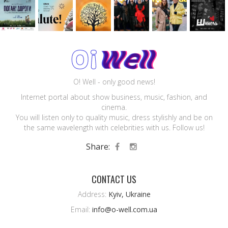
O! Well - only good news!
Internet portal about show business, music, fashion, and
cinema.
You will listen only to quality music, dress stylishly and be on
the same wavelength with celebrities with us. Follow us!
Share:
CONTACT US
Address:
Kyiv, Ukraine
Email:
info@o-well.com.ua