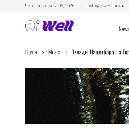
Четверг, августа 06, 2026
info@o-well.com.ua
New
Home
Music
Звезды Нацотбора На Ев