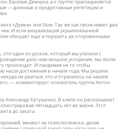
ss» Василия Демчука, а к группе присоединяется
ьше
—
длинные и продуктивные репетиции и
ва.
ингл «Думки» или Slow. Так же как песня имеет два
а нее. И если визуализация украиноязычной
 Slow обещает еще и поразить их откровенными
ь, это один из уроков, который мы усвоили с
вровидение дало нам мощное ускорение, мы лезли
то происходит. И пандемия не то чтобы
му наши достижения в начале года. Мы решили
никуда не рваться, что и отразилось на нашем
уют», — комментирует основатель группы Антон
ер Александр Евтушенко. В клипе он рассказывает
ллюстрировав пятнадцать лет ее жизни. Этот
вета до заката.
героиней, меняют ее психологически, делая
 слияние с природой дарит силы идти дальше