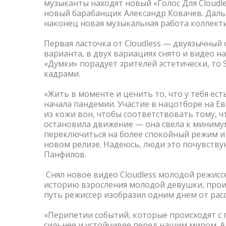
музыканты находят новый «Голос Для Cloudle
новый барабанщик Александр Ковачев. Дал
наконец новая музыкальная работа коллекти
Первая ласточка от Cloudless
—
двуязычный с
варианта, в двух вариациях снято и видео н
«Думки» порадует зрителей эстетически, то
кадрами.
«Жить в моменте и ценить то, что у тебя ест
начала пандемии. Участие в нацотборе на Е
из кожи вон, чтобы соответствовать тому, ч
остановила движение — она свела к миниму
переключиться на более спокойный режим и 
новом релизе. Надеюсь, люди это почувств
Панфилов.
Снял новое видео Cloudless молодой режисс
историю взросления молодой девушки, прои
путь режиссер изобразил одним днем от расс
«Перипетии событий, которые происходят с 
сильнее и устойчивее перед нашим миром. А