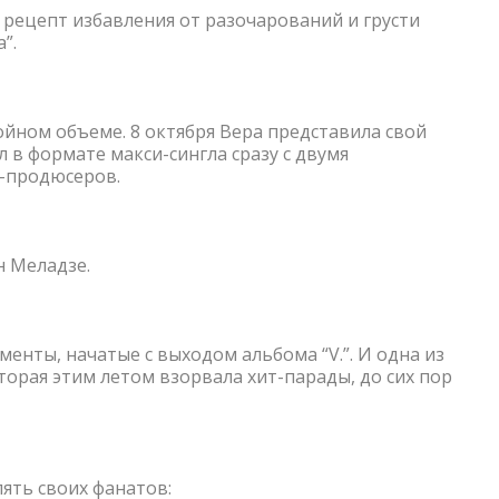
 рецепт избавления от разочарований и грусти
a”.
йном объеме. 8 октября Вера представила свой
л в формате макси-сингла сразу с двумя
-продюсеров.
н Меладзе.
нты, начатые с выходом альбома “V.”. И одна из
торая этим летом взорвала хит-парады, до сих пор
ять своих фанатов: