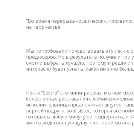
“Во время перерыва «осел песок», проявилос
на творчестве.
Мы попробовали почувствовать эту песню с 
продюсеров. Но в результате получили три 
смогли выбрать лучшую, поэтому и решили п
интересно будет узнать, какая именно боль
Песня “Sestra” это мини-рассказ, и в нем см
болезненные расставания с любимым челове
исполнительница предпочитает другое: танц
верной подруги, soul sister, которая все пой
готовых в любую минуту еë поддержать, и е
иметь родственную душу, с которой можно 