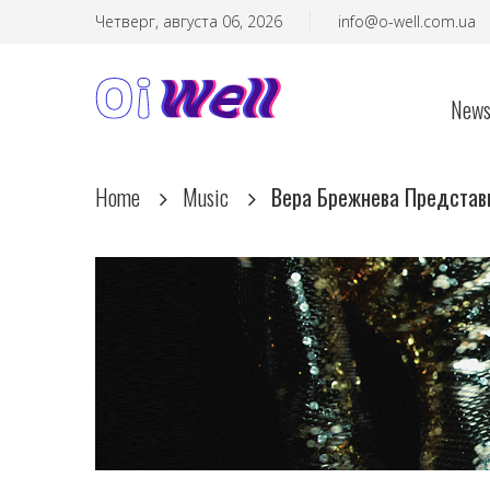
Четверг, августа 06, 2026
info@o-well.com.ua
New
Home
Music
Вера Брежнева Представи