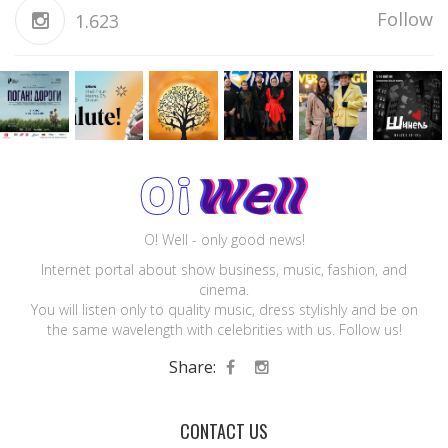
Follow
1.623
O! Well - only good news!
Internet portal about show business, music, fashion, and
cinema.
You will listen only to quality music, dress stylishly and be on
the same wavelength with celebrities with us. Follow us!
Share:
CONTACT US