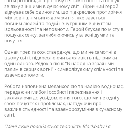
Пісня розповідає про почуття самотності та пошук
зв'язку з іншими в сучасному світі. Ліричний герой
відчуває себе одиноким, що підкреслює протиріччя
між зовнішнім виглядом життя, яке здається
повним людей та подій і внутрішнім відчуттям
ізольованості та неповноти. Герой блукає по місту в
пошуках сенсу, заглиблюючись у власні думки та
почуття.
Однак трек також стверджує, що ми не самотні в
цьому світі, підкреслюючи важливість підтримки
один одного. Рядок з пісні: “В нас одна зграя і ми
палим в серцях вогні” - символізує силу спільності та
взаємодопомоги.
Робота наповнена меланхолією та надією водночас,
передаючи глибокі особисті переживання і
закликаючи до усвідомлення того, що ми не одні у
своїх почуттях і проблемах, нагадуючи про
важливість єдності та взаєморозуміння в сучасному
світі.
“Мені дуже подобається творчість Blockbaby і я