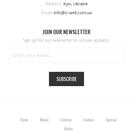
Address:
Kyiv, Ukraine
Email:
info@o-well.com.ua
JOIN OUR NEWSLETTER
Sign up for our newsletter to recevie updates.
SUBSCRIBE
Home
Music
Cinema
Fashion
Special
Afisha