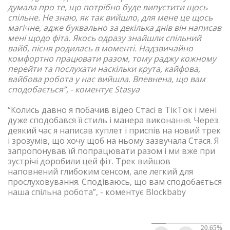
думала про те, що потрібно буде випустити щось
спільне. Не знаю, як так вийшло, для мене це щось
магічне, адже буквально за декілька днів він написав
мені щодо фіта. Якось одразу знайшли спільний
вайб, пісня родилась в моменті. Надзвичайно
комфортно працювати разом, тому раджу кожному
перейти та послухати наскільки крута, кайфова,
вайбова робота у нас вийшла. Впевнена, що вам
сподобається”, - коментує Stasya
“
Колись давно я побачив відео Стасі в ТікТок і мені
дуже сподобався її стиль і манера виконання. Через
деякий час я написав куплет і приспів на новий трек
і зрозумів, що хочу щоб на ньому зазвучала Стася. Я
запропонував їй попрацювати разом і ми вже при
зустрічі доробили цей фіт. Трек вийшов
наповнений глибоким сенсом, але легкий для
прослуховування. Сподіваюсь, що вам сподобається
наша спільна робота”, - коментує Blockbaby
20.65
%