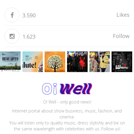
Likes
3.590
Follow
1.623
O! Well - only good news!
Internet portal about show business, music, fashion, and
cinema.
You will listen only to quality music, dress stylishly and be on
the same wavelength with celebrities with us. Follow us!