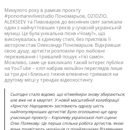
Минулого року в рамках проєкту
#ponomarevlivestudio Пономарьов, DZIDZIO,
ALEKSEEV та Пивоваров до весняних свят записали
один з найчуттєвіших треків у сучасній українській
музиці. Це була унікальна пісня «Чому?», що
виконувалась в єдиному стилі, без приспівів Її
автором став Олександр Пономарьов. Відкривши
свою душу, артисти розповіли про любовні
переживання і тривалий пошук «тієї самої».
Можливо, саме це викликало такий інтерес публіки
на YouTube – кліп набрав мільйон переглядів лише
за три дні і близько тижня впевнено тримався на
другому місці у трендах відеохостингу.
Сьогодні стало відомо, що хітмейкери знову збираються,
але вже не в квартет. У новій масштабній колаборації
«Христос Народився» заспівають одразу шість
найпопулярніших артистів! Було оголошено ще одну
учасницю проєкту – Королеву української поп-сцени
Олю Полякову. Це перша спільна робота артистів, якою
вони привітають українців із прийдешніми Різдвяними