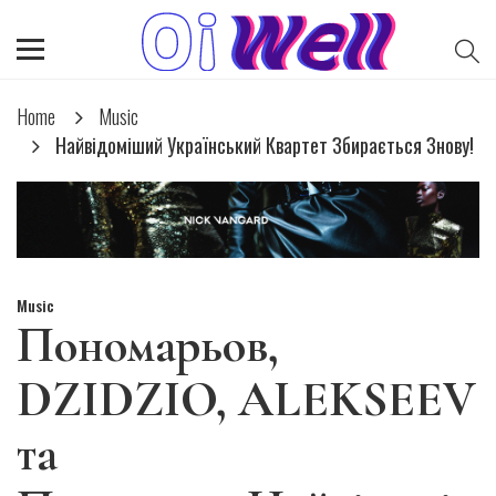
Home
Music
Найвідоміший Український Квартет Збирається Знову!
Music
Пономарьов,
DZIDZIO, ALEKSEEV
та