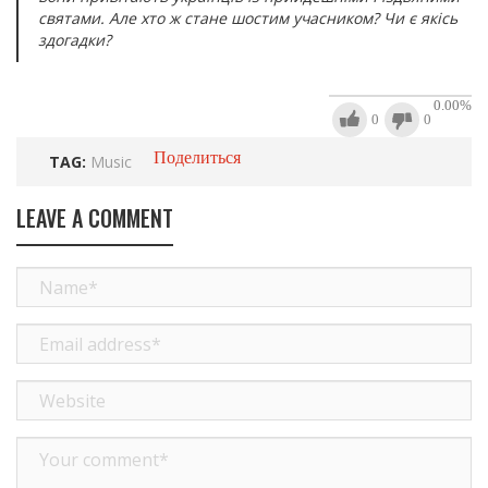
святами. Але хто ж стане шостим учасником? Чи є якісь
здогадки?
0.00
%
0
0
Поделиться
TAG:
Music
LEAVE A COMMENT