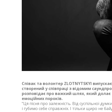
Cпівак та волонтер ZLOTNYTSKYI випускає
створений у співпраці з відомим саундпр
розповідає про важкий шлях, який долає б
емоційних пороків.
“Ця пісня про залежність. Від суспільної думк
і губимо себе справжніх. І тільки щиро не ба