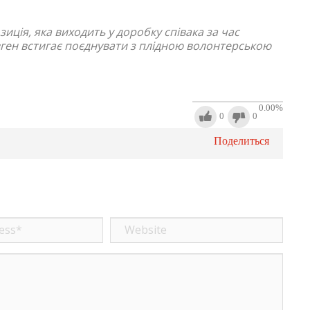
иція, яка виходить у доробку співака за час
вген встигає поєднувати з плідною волонтерською
0.00
%
0
0
Поделиться