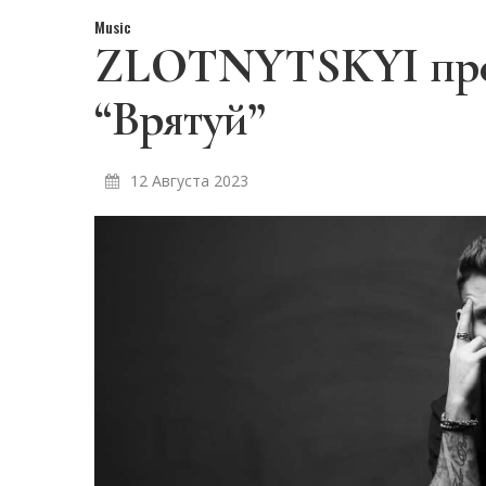
Music
ZLOTNYTSKYI през
“Врятуй”
12 Августа 2023