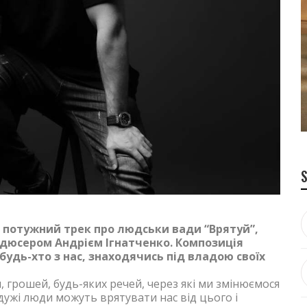
 потужний трек про людськи вади “Врятуй”,
одюсером Андрієм Ігнатченко. Композиція
удь-хто з нас, знаходячись під владою своїх
и, грошей, будь-яких речей, через які ми змінюємося
йдужі люди можуть врятувати нас від цього і