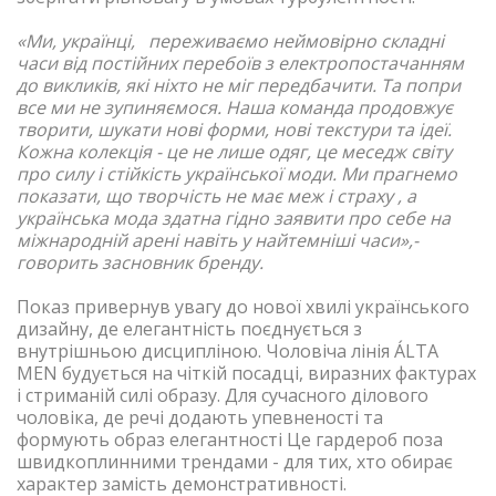
«Ми, українці, переживаємо неймовірно складні
часи від постійних перебоїв з електропостачанням
до викликів, які ніхто не міг передбачити. Та попри
все ми не зупиняємося. Наша команда продовжує
творити, шукати нові форми, нові текстури та ідеї.
Кожна колекція - це не лише одяг, це меседж світу
про силу і стійкість української моди. Ми прагнемо
показати, що творчість не має меж і страху , а
українська мода здатна гідно заявити про себе на
міжнародній арені навіть у найтемніші часи»,-
говорить засновник бренду.
Показ привернув увагу до нової хвилі українського
дизайну, де елегантність поєднується з
внутрішньою дисципліною. Чоловіча лінія ÁLTA
MEN будується на чіткій посадці, виразних фактурах
і стриманій силі образу. Для сучасного ділового
чоловіка, де речі додають упевненості та
формують образ елегантності Це гардероб поза
швидкоплинними трендами - для тих, хто обирає
характер замість демонстративності.