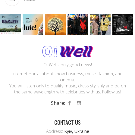
O! Well - only good news!
Internet portal about show business, music, fashion, and
cinema.
You will listen only to quality music, dress stylishly and be on
the same wavelength with celebrities with us. Follow us!
Share:
CONTACT US
Address:
Kyiv, Ukraine