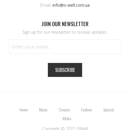
Email:
info@o-well.com.ua
JOIN OUR NEWSLETTER
Sign up for our newsletter to recevie updates.
SUBSCRIBE
Home
Music
Cinema
Fashion
Special
Afisha
Copyright © 2021 O!Well