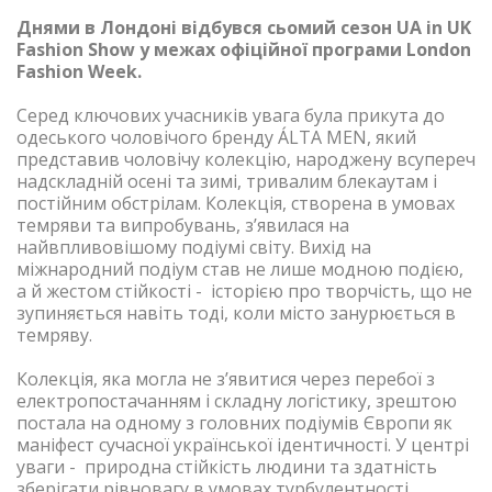
Днями в Лондоні відбувся сьомий сезон UA in UK
Fashion Show у межах офіційної програми London
Fashion Week.
Серед ключових учасників увага була прикута до
одеського чоловічого бренду ÁLTA MEN, який
представив чоловічу колекцію, народжену всупереч
надскладній осені та зимі, тривалим блекаутам і
постійним обстрілам. Колекція, створена в умовах
темряви та випробувань, з’явилася на
найвпливовішому подіумі світу. Вихід на
міжнародний подіум став не лише модною подією,
а й жестом стійкості - історією про творчість, що не
зупиняється навіть тоді, коли місто занурюється в
темряву.
Колекція, яка могла не з’явитися через перебої з
електропостачанням і складну логістику, зрештою
постала на одному з головних подіумів Європи як
маніфест сучасної української ідентичності. У центрі
уваги - природна стійкість людини та здатність
зберігати рівновагу в умовах турбулентності.