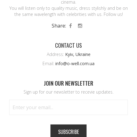
cinema.
You will listen only to quality music, dress stylishly and be on
the same wavelength with celebrities with us. Follow us!
Share:
CONTACT US
Address:
Kyiv, Ukraine
Email:
info@o-well.com.ua
JOIN OUR NEWSLETTER
Sign up for our newsletter to recevie updates.
SUBSCRIBE