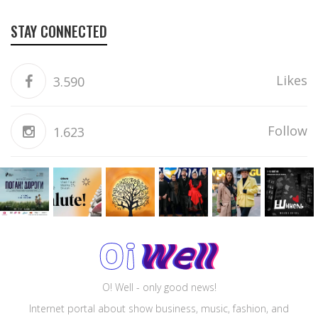
STAY CONNECTED
Likes
3.590
Follow
1.623
O! Well - only good news!
Internet portal about show business, music, fashion, and