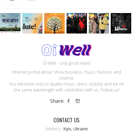
O! Well - only good news!
Internet portal about show business, music, fashion, and
cinema.
You will listen only to quality music, dress stylishly and be on
the same wavelength with celebrities with us. Follow us!
Share:
CONTACT US
Address:
Kyiv, Ukraine