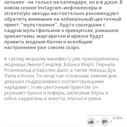
сильнее - не только на календаре, но и в душе. В
новом сезоне Instagram-инфлюенсеры и
streetstyle-звезды настоятельно рекомендуют
обратить внимание на небанальный цветочный
принт: "мультяшные", будто сошедшие с
кадров мультфильмов о принцессах, ромашки,
хризантемы, маргаритки и ириски будут
править модным балом и всеобщим
настроением уже совсем скоро.
К такому модному манифесту уже присоединились
модницы Эмили Синдлев, Бланка Миро, Перниль
Розенкильд и Каролин Далл, а также певицы Дуа
Липа и Холзи. Те нечастые солнечные зимние дни
девушки поддерживают соответсвующими
нарядами с этим цветочным принтом: он
украшает брюки и лоферы, шелковые блузы и
юбки, кардиганы и жакеты, платья и сумки.
0.00
%
0
0