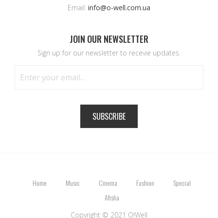
Email:
info@o-well.com.ua
JOIN OUR NEWSLETTER
Sign up for our newsletter to recevie updates.
SUBSCRIBE
Home
Music
Cinema
Fashion
Special
Afisha
Copyright © 2021 O!Well