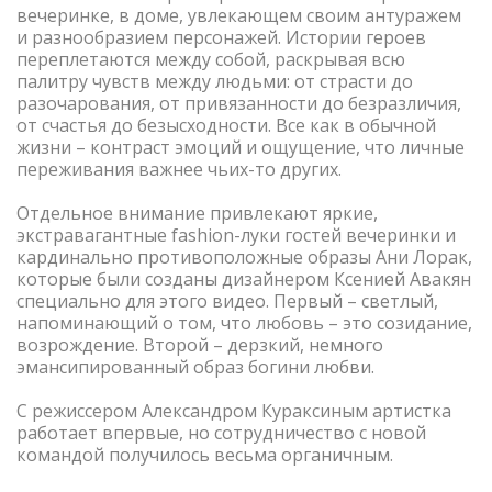
вечеринке, в доме, увлекающем своим антуражем
и разнообразием персонажей. Истории героев
переплетаются между собой, раскрывая всю
палитру чувств между людьми: от страсти до
разочарования, от привязанности до безразличия,
от счастья до безысходности. Все как в обычной
жизни – контраст эмоций и ощущение, что личные
переживания важнее чьих-то других.
Отдельное внимание привлекают яркие,
экстравагантные fashion-луки гостей вечеринки и
кардинально противоположные образы Ани Лорак,
которые были созданы дизайнером Ксенией Авакян
специально для этого видео. Первый – светлый,
напоминающий о том, что любовь – это созидание,
возрождение. Второй – дерзкий, немного
эмансипированный образ богини любви.
С режиссером Александром Кураксиным артистка
работает впервые, но сотрудничество с новой
командой получилось весьма органичным.