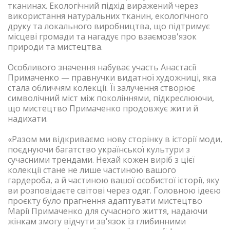
тканинах. Екологічний підхід виражений через
використання натуральних тканин, екологічного
друку та локального виробництва, що підтримує
місцеві громади та нагадує про взаємозв'язок
природи та мистецтва.
Особливого значення набуває участь Анастасії
Примаченко — правнучки видатної художниці, яка
стала обличчям колекції. Її залучення створює
символічний міст між поколіннями, підкреслюючи,
що мистецтво Примаченко продовжує жити й
надихати.
«Разом ми відкриваємо нову сторінку в історії моди,
поєднуючи багатство української культури з
сучасними трендами. Нехай кожен виріб з цієї
колекції стане не лише частиною вашого
гардероба, а й частиною вашої особистої історії, яку
ви розповідаєте світові через одяг. Головною ідеєю
проєкту було прагнення адаптувати мистецтво
Марії Примаченко для сучасного життя, надаючи
жінкам змогу відчути зв'язок із глибинними