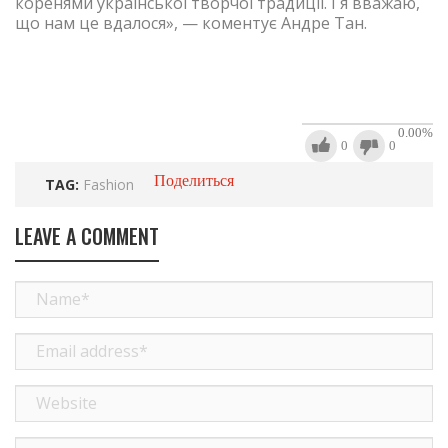
коренями української творчої традиції. І я вважаю,
що нам це вдалося», — коментує Андре Тан.
0.00
%
0
0
Поделиться
TAG:
Fashion
LEAVE A COMMENT