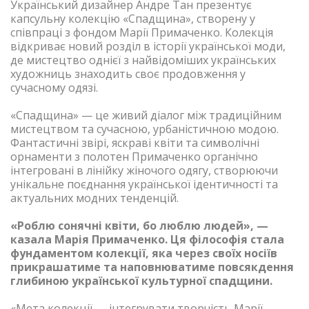
Український дизайнер Андре Тан презентує
капсульну колекцію «Спадщина», створену у
співпраці з фондом Марії Примаченко. Колекція
відкриває новий розділ в історії української моди,
де мистецтво однієї з найвідоміших українських
художниць знаходить своє продовження у
сучасному одязі.
«Спадщина» — це живий діалог між традиційним
мистецтвом та сучасною, урбаністичною модою.
Фантастичні звірі, яскраві квіти та символічні
орнаменти з полотен Примаченко органічно
інтегровані в лінійку жіночого одягу, створюючи
унікальне поєднання української ідентичності та
актуальних модних тенденцій.
«Роблю сонячні квіти, бо люблю людей», —
казала Марія Примаченко. Ця філософія стала
фундаментом колекції, яка через своїх носіїв
прикрашатиме та наповнюватиме повсякдення
глибиною української культурної спадщини.
«Мета колекції — інтегрувати творчість Марії