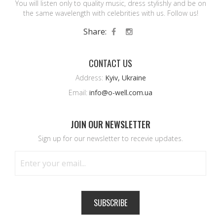
You will listen only to quality music, dress stylishly and be on
the same wavelength with celebrities with us. Follow us!
Share:
CONTACT US
Address:
Kyiv, Ukraine
Email:
info@o-well.com.ua
JOIN OUR NEWSLETTER
Sign up for our newsletter to recevie updates.
SUBSCRIBE