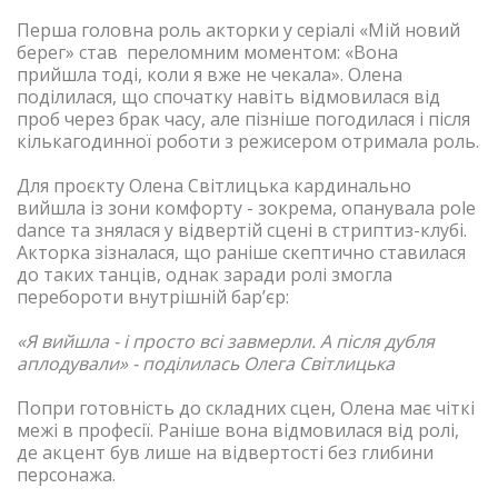
Перша головна роль акторки у серіалі «Мій новий
берег» став переломним моментом:
«Вона
прийшла тоді, коли я вже не чекала»
. Олена
поділилася, що спочатку навіть відмовилася від
проб через брак часу, але пізніше погодилася і після
кількагодинної роботи з режисером отримала роль.
Для проєкту Олена Світлицька кардинально
вийшла із зони комфорту - зокрема, опанувала pole
dance та знялася у відвертій сцені в стриптиз-клубі.
Акторка зізналася, що раніше скептично ставилася
до таких танців, однак заради ролі змогла
перебороти внутрішній бар’єр:
«Я вийшла - і просто всі завмерли. А після дубля
аплодували» - поділилась Олега Світлицька
Попри готовність до складних сцен, Олена має чіткі
межі в професії. Раніше вона відмовилася від ролі,
де акцент був лише на відвертості без глибини
персонажа.