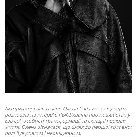
Акторка серіалів та кіно Олена Світлицька відверто
розповіла на інтервʼю РБК-Україна про новий етап у
кар’єрі, особисті трансформації та складні періоди
життя. Олена зізналася, що шлях до першої головної
ролі був довгим і неочікуваним.