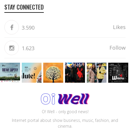
STAY CONNECTED
Likes
3.590
Follow
1.623
O! Well - only good news!
Internet portal about show business, music, fashion, and
cinema.