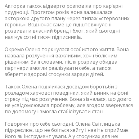
Акторка також відверто розповіла про кар’єрні
труднощі. Протягом років вона залишалася
акторкою другого плану через типаж «стервозних
героїнь». Водночас саме це підштовхнуло її
розвивати власний бренд і блог, який сьогодні
налічує сотні тисяч підписників.
Окремо Олена торкнулася особистого життя. Вона
назвала розлучення важливим, хоч і болісним
рішенням. За її словами, після розриву обидва
партнери змогли реалізувати себе, а також
зберегти здорові стосунки заради дітей.
Також Олена поділилася досвідом боротьби з
розладом харчової поведінки, який виник на фоні
стресу під час розлучення. Вона зізналася, що довго
не усвідомлювала проблему, але згодом звернулася
по допомогу і змогла стабілізувати стан.
Говорячи про себе сьогодні, Олена Світлицька
підкреслює, що не боїться хейту і навіть сприймає
його як інструмент уваги. А у стосунках для неї