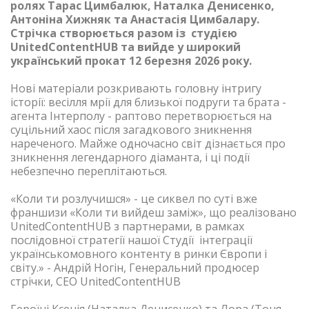
ролях Тарас Цимбалюк, Наталка Денисенко,
Антоніна Хижняк та Анастасія Цимбалару.
Стрічка створюється разом із студією
UnitedContentHUB та вийде у широкий
український прокат 12 березня 2026 року.
Нові матеріали розкривають головну інтригу
історії: весілля мрії для близької подруги та брата -
агента Інтерполу - раптово перетворюється на
суцільний хаос після загадкового зникнення
нареченого. Майже одночасно світ дізнається про
зникнення легендарного діаманта, і ці події
небезпечно переплітаються.
«Коли ти розлучишся» - це сиквел по суті вже
франшизи «Коли ти вийдеш заміж», що реалізовано
UnitedContentHUB з партнерами, в рамках
послідовної стратегії нашої Студії інтеграції
українськомовного контенту в ринки Європи і
світу.»
- Андрій Ногін, Генеральний продюсер
стрічки, СЕО UnitedContentHUB