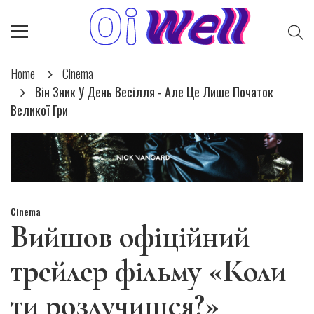
Home
Cinema
Він Зник У День Весілля - Але Це Лише Початок
Великої Гри
Cinema
Вийшов офіційний
трейлер фільму «Коли
ти розлучишся?»