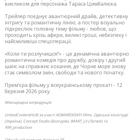
викликом для персонажа Тараса Цимбалюка.
Трейлер поєднує авантюрний драйв, детективну
інтригу та романтичну лінію, а постер візуально
підкреслює головну тему фільму - любов, що
проходить крізь афери, великі гроші, небезпеку і
найсміливіші спецоперації.
«Коли ти розлучишся?» - це динамічна авантюрно
романтична комедія про дружбу, довіру і другий
шанс на справжнє кохання, де Чорне море знову
стає символом змін, свободи та нового початку.
Прем’єра фільму у всеукраїнському прокаті - 12
березня 2026 року.
Міжнародна копродукція:
UnitedContentHUB за участі KOMAROVSKYI Films, Одеської кіностудії
(Україна), Concept Studio (Болгарія), IMART_LV (Латвія) та
999_production.
Офіційний партнер: Київстар ТБ