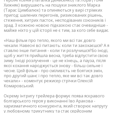
Героїні Ксенія (Наталка Денисенко) та Лора (Тоня
Хижняк) вирушають на пошуки зниклого Марка
(Тарас Цимбалюк) та опиняються у вирі стрімких
пригод: шалених перегонів, ризикованих рішень,
стеження, хитрих пасток, несподіваних союзників і
зрад. З кожною новою підказкою стає очевидніше -
майже ніхто у цій історії не є тим, за кого себе видає.
«Наш фільм про тепло, якого ми всі так довго
чекали. Навесні всі питають: коли ти закохаєшся? А я
ставлю інше питання - коли ти розлучишся?Бо іноді,
щоб у життя прийшла весна, треба відпустити свою
зиму. Іноді розлучення - це не кінець, а пауза, після
якої кохання народжується знову - більш сильне і
чесне. Цей фільм - про сміливість не боятися змін,
про другий шанс і про тепло, яке ми всі так довго
чекали.»
- коментує режисер стрічки Олексій
Комаровський.
Окрему інтригу трейлера формує поява яскравого
болгарського героя у виконанні Іво Аракова -
харизматичного конкурента, який створює напругу
у любовному трикутнику та стає серйозним