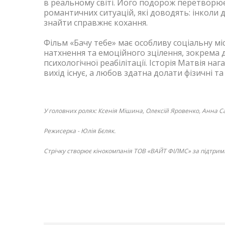
в реальному світі. Його подорож перетворює
романтичних ситуацій, які доводять: інколи
знайти справжнє кохання.
Фільм «Бачу тебе» має особливу соціальну мі
натхнення та емоційного зцілення, зокрема д
психологічної реабілітації. Історія Матвія н
вихід існує, а любов здатна долати фізичні та 
У головних ролях: Ксенія Мішина, Олексій Яровенко, Анна С
Режисерка - Юлія Бєляк.
Стрічку створює кінокомпанія ТОВ «ВАЙТ ФІЛМС» за підтримк