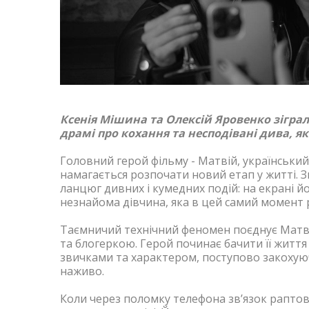
Ксенія Мішина та Олексій Яровенко зіграли
драмі про кохання та несподівані дива, я
Головний герой фільму - Матвій, українськи
намагається розпочати новий етап у житті. З
ланцюг дивних і кумедних подій: на екрані й
незнайома дівчина, яка в цей самий момент р
Таємничий технічний феномен поєднує Матві
та блогеркою. Герой починає бачити її життя 
звичками та характером, поступово закохуючи
наживо.
Коли через поломку телефона зв’язок раптов