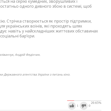
ться на серію кумедних, зворушливих і
 достатньо одного дивного збою в системі, щоб
сію. Стрічка створюється як простір підтримки,
ля українських воїнів, які проходять шлях
агадує: навіть у найскладніших життєвих обставинах
соціальні бар’єри.
аліванчук, Андрій Федінчик.
и Державного агентства України з питань кіно.
20.65
%
1
0