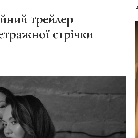
йний трейлер
етражної стрічки