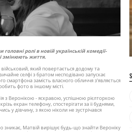
 головні ролі в новій українській комедії-
кі змінюють життя.
й військовий, який повертається додому та
вичайне селфі з братом несподівано запускає
ого смартфона замість власного обличчя з’являється
обить фото в іншому місті.
я з Веронікою - яскравою, успішною рієлторкою
крізь екран телефону, спостерігати за її буднями,
сь у дівчину, з якою ніколи не зустрічався
о зникає, Матвій вирішує будь-що знайти Вероніку