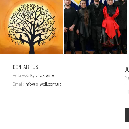
CONTACT US
J
Address:
Kyiv, Ukraine
Si
Email:
info@o-well.com.ua