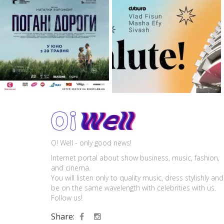
O! Well - only good news!
Internet portal about show business, music, fashion,
and cinema.
You will listen only to quality music, dress stylishly and
be on the same wavelength with celebrities with us.
Follow us!
Share: