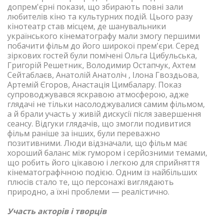
допрем'єрні покази, що збирають повні зали
любителів кіно та культурних подій. Цього разу
кінотеатр став місцем, де шанувальники
українського кінематографу мали змогу першими
побачити фільм до його широкої прем'єри. Серед
зіркових гостей були помічені Ольга Цибульська,
Григорій Решетник, Володимир Остапчук, Ахтем
Сейтаблаєв, Анатолій Анатоліч , Ілона Гвоздьова,
Артемій Єгоров, Анастація Цимбалару. Показ
супроводжувався яскравою атмосферою, адже
глядачі не тільки насолоджувалися самим фільмом,
а й брали участь у живій дискусії після завершення
сеансу. Відгуки глядачів, що змогли подивитися
фільм раніше за інших, були переважно
позитивними. Люди відзначали, що фільм має
хороший баланс між гумором і серйозними темами,
що робить його цікавою і легкою для сприйняття
кінематографічною подією. Одним із найбільших
плюсів стало те, що персонажі виглядають
природно, а їхні проблеми — реалістично.
Участь акторів і творців