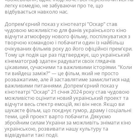
легку комедію, не забуваючи про те, що
відбувається навколо нас.
Допрем'єрний показ у кінотеатрі "Оскар" став
чудовою можливістю для фанів українського кіно
відчути атмосферу нового фільму, поспілкуватися з
творчою командою і побачити один із найбільш
очікуваних фільмів року до його офіційної прем'єри.
Тому ця подія ще раз підтверджує, що український
кінематограф здатен радувати своїх глядачів
цікавими, сучасними та важливими історіями. "Коли
ти вийдеш заміж?" — це фільм, який не просто
розважатиме, але й заставлятиме замислитися над
важливими питаннями. Допрем'єрний показ у
кінотеатрі "Оскар" 21 січня 2024 року став чудовою
можливістю оцінити новий український проект та
відчути весь спектр емоцій, які він несе. Якщо ви
шукаєте фільм, що поєднує гумор, драму і соціальні
теми, цей проект варто побачити. Дякуємо
збройним силам України за можливіть знімати кіно
українською, розвивати нашу культуру та
відвідувати такі події.