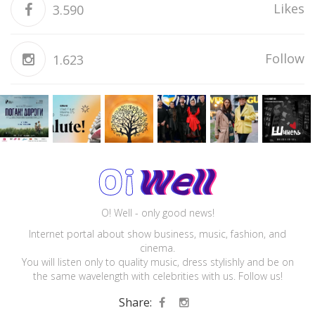
Likes
3.590
Follow
1.623
O! Well - only good news!
Internet portal about show business, music, fashion, and
cinema.
You will listen only to quality music, dress stylishly and be on
the same wavelength with celebrities with us. Follow us!
Share: