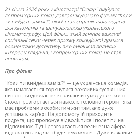
21 січня 2024 року у кінотеатрі "Оскар" відбувся
допрем'єрний показ довгоочікуваного фільму "Коли
ти вийдеш заміж?", який став справжньою подією
для кіноманів та шанувальників українського
кінематографу. Цей фільм, який зачіпає важливі
соціальні теми через призму комедійної драми з
елементами детективу, вже викликав великий
інтерес у глядачів, і допрем'єрний показ не став
винятком.
Про фільм
"Коли ти вийдеш заміж?" — це українська комедія,
яка намагається торкнутися важливих суспільних
питань, водночас не втрачаючи гумору і легкості.
Сюжет розгортається навколо головної героїні, яка
має проблеми з особистим життям, але дуже
успішна в карʼєрі. На допомогу їй приходить
подруга, що пропонує відволіктися і полетіти на
відпочинок. Тут і розгортається величезна афера,
відірватись від якої буде неможливо. Дуже важливе