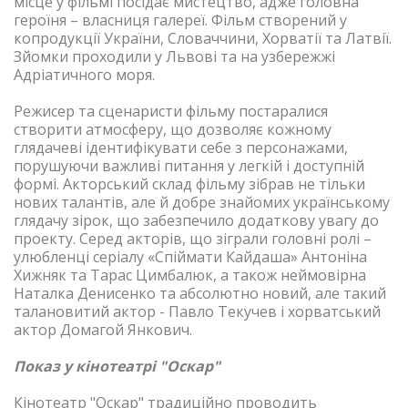
місце у фільмі посідає мистецтво, адже головна
героїня – власниця галереї. Фільм створений у
копродукції України, Словаччини, Хорватії та Латвії.
Зйомки проходили у Львові та на узбережжі
Адріатичного моря.
Режисер та сценаристи фільму постаралися
створити атмосферу, що дозволяє кожному
глядачеві ідентифікувати себе з персонажами,
порушуючи важливі питання у легкій і доступній
формі. Акторський склад фільму зібрав не тільки
нових талантів, але й добре знайомих українському
глядачу зірок, що забезпечило додаткову увагу до
проекту. Серед акторів, що зіграли головні ролі –
улюбленці серіалу «Спіймати Кайдаша» Антоніна
Хижняк та Тарас Цимбалюк, а також неймовірна
Наталка Денисенко та абсолютно новий, але такий
талановитий актор - Павло Текучев і хорватський
актор Домагой Янкович.
Показ у кінотеатрі "Оскар"
Кінотеатр "Оскар" традиційно проводить