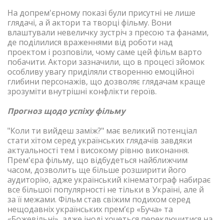
На допрем'єрному показі були присутні не лише
глядачі, а й актори та творці фільму. Вони
влаштували невеличку зустріч з пресою та фанами,
де поділилися враженнями від роботи над
проектом і розповіли, чому саме цей фільм варто
побачити. Актори зазначили, що в процесі зйомок
особливу увагу приділяли створенню емоційної
глибини персонажів, що дозволяє глядачам краще
зрозуміти внутрішні конфлікти героїв.
Прогноз щодо успіху фільму
"Коли ти вийдеш заміж?" має великий потенціал
стати хітом серед українських глядачів завдяки
актуальності тем і високому рівню виконання.
Прем'єра фільму, що відбудеться найближчим
часом, дозволить ще більше розширити його
аудиторію, адже український кінематограф набирає
все більшої популярності не тільки в Україні, але й
за її межами. Фільм став свіжим подихом серед
нещодавніх українських прем’єр «Буча» та
«Божевільні», адже іноді хочеться переключитися на