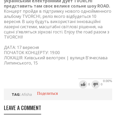
український електронний дует TVORCHI
представить там своє велике сольне шоу ROAD.
Концерт пройде в підтримку нового однойменного
альбому TVORCHI, реліз якого відбудеться 10
вересня. В шоу будуть використані інноваційні
лазерні системи, масштабні світлові рішення, на
сцені з'являться зіркові гості. Enjoy the road разом з
TVORCHI!
ДАТА: 17 вересня
ПОЧАТОК КОНЦЕРТУ: 19:00
ЛОКАЦІЯ: Київський велотрек | вулиця В'ячеслава
Липинського, 15
0.00
%
0
0
Поделиться
TAG:
Afisha
LEAVE A COMMENT