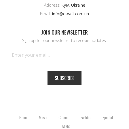
Address:
Kyiv, Ukraine
Email:
info@o-well.com.ua
JOIN OUR NEWSLETTER
Sign up for our newsletter to recevie updates.
SUBSCRIBE
Home
Music
Cinema
Fashion
Special
Afisha