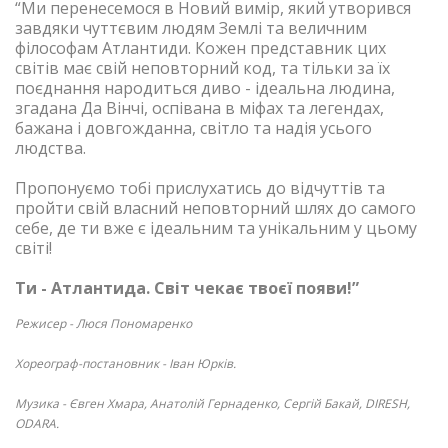
“Ми перенесемося в Новий вимір, який утворився
завдяки чуттєвим людям Землі та величним
філософам Атлантиди. Кожен представник цих
світів має свій неповторний код, та тільки за їх
поєднання народиться диво - ідеальна людина,
згадана Да Вінчі, оспівана в міфах та легендах,
бажана і довгожданна, світло та надія усього
людства.
Пропонуємо тобі прислухатись до відчуттів та
пройти свій власний неповторний шлях до самого
себе, де ти вже є ідеальним та унікальним у цьому
світі!
Ти - Атлантида. Світ чекає твоєї появи!”
Режисер - Люся Пономаренко
Хореограф-постановник - Іван Юрків.
Музика - Євген Хмара, Анатолій Гернаденко, Сергій Бакай, DIRESH,
ODARA.