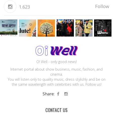
Follow
1.623
O! Well - only good news!
Internet portal about show business, music, fashion, and
cinema.
You will listen only to quality music, dress stylishly and be on
the same wavelength with celebrities with us. Follow us!
Share:
CONTACT US