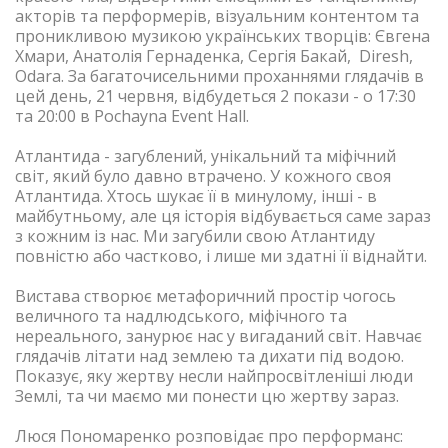
акторів та перформерів, візуальним контентом та
проникливою музикою українських творців: Євгена
Хмари, Анатолія Гернаденка, Сергія Бакай, Diresh,
Odara. За багаточисельними проханнями глядачів в
цей день, 21 червня, відбудеться 2 покази - о 17:30
та 20:00 в Pochayna Event Hall.
Атлантида - загублений, унікальний та міфічний
світ, який було давно втрачено. У кожного своя
Атлантида. Хтось шукає її в минулому, інші - в
майбутньому, але ця історія відбувається саме зараз
з кожним із нас. Ми загубили свою Атлантиду
повністю або частково, і лише ми здатні її віднайти.
Вистава створює метафоричний простір чогось
величного та надлюдського, міфічного та
нереального, занурює нас у вигаданий світ. Навчає
глядачів літати над землею та дихати під водою.
Показує, яку жертву несли найпросвітленіші люди
Землі, та чи маємо ми понести цю жертву зараз.
Люся Пономаренко розповідає про перформанс: