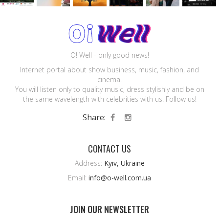
O! Well - only good news!
Internet portal about show business, music, fashion, and
cinema.
You will listen only to quality music, dress stylishly and be on
the same wavelength with celebrities with us. Follow us!
Share:
CONTACT US
Address:
Kyiv, Ukraine
Email:
info@o-well.com.ua
JOIN OUR NEWSLETTER