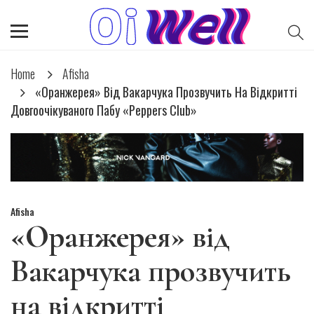
Home
Afisha
«Оранжерея» Від Вакарчука Прозвучить На Відкритті
Довгоочікуваного Пабу «Peppers Club»
Afisha
«Оранжерея» від
Вакарчука прозвучить
на відкритті