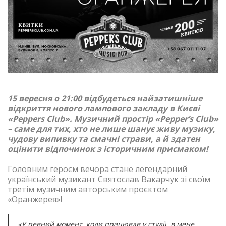
15 вересня о 21:00 відбудеться найзатишніше
відкриття нового лампового закладу в Києві
«Peppers Club». Музичний простір «Pepper’s Club»
– саме для тих, хто не лише шанує живу музику,
чудову випивку та смачні страви, а й здатен
оцінити відпочинок з історичним присмаком!
Головним героєм вечора стане легендарний
український музикант Святослав Вакарчук зі своїм
третім музичним авторським проєктом
«Оранжерея»!
«У певний момент, коли працював у студії, в мене