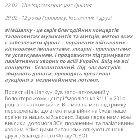
22.02 - The Impresssions Jazz Quintet
29.02 - 12 років Горовому. Іменинник + друзі
#НаШапку - це серія благодійних концертів
талановитих музикантів та митців, метою яких
є забезпечити фронт - поранених військових -
кістковими імплантами, лікарні - препаратами
та устаткуванням, і продовжити підтримувати
паліативних хворих по всій Україні. Вхід на всі
концерти - безкоштовний. Під час виступів
збирають донати, проводять креативні
аукціони з незвичайними лотами.
Проект «НаШапку» був започаткований у
Волонтерському центрі “Фролівська 9/11” у 2014
році з початком війни. Він мав на меті підтримку
переселенців, що втекли від війни на Сході нашої
країни та наших військових. Зараз перед нами нові
виклики допомога ЗСУ, пораненим та паліативним
хворим. Усіма цими питаннями опікуються наші
друзі з Благодійного Фонду “СВОЇ.