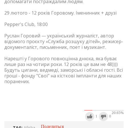
допомагати постраждалим людям.
29 лютого - 12 років Горовому. Іменинник + друзі
Pepper's Club
, 18:00
Руслан Горовий — український журналіст, автор
відомого проєкту «Служба розшуку дітей», режисер-
документаліст, письменник, поет і музикант.
Нарешті у Горового повноцінна днюха, яка буває
лише раз на чотири роки. 12 років це вам не 48))))
Будуть цигани, ведмеді, заморські і обласні гості. Всі
гроші - фонду "Свої" на кісткові імпланти для наших
поранених.
20.65
%
1
0
Поделиться
TAG:
Afisha