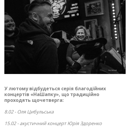
У лютому відбудеться серія благодійних
концертів «НаШапку», що традиційно
проходять щочетверга:
8.02 - Оля Цибульська
15.02 - акустичний концерт Юрія Здоренко