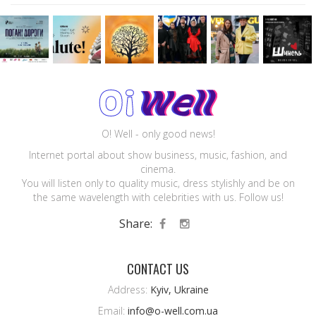
O! Well - only good news!
Internet portal about show business, music, fashion, and
cinema.
You will listen only to quality music, dress stylishly and be on
the same wavelength with celebrities with us. Follow us!
Share:
CONTACT US
Address:
Kyiv, Ukraine
Email:
info@o-well.com.ua