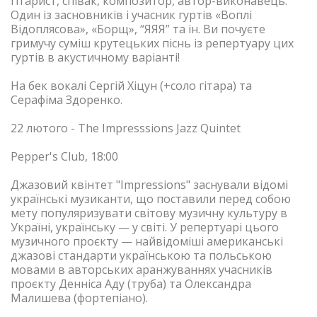
гітарист, співак, композитор, автор-виконавець.
Один із засновників і учасник гуртів «Воплі
Відоплясова», «Борщ», “ЯЯЯ” та ін. Ви почуєте
гримучу суміш крутецьких піснь із репертуару цих
гуртів в акустичному варіанті!
На бек вокалі Сергій Хіцун (+соло гітара) та
Серафіма Здоренко.
22 лютого - The Impresssions Jazz Quintet
Pepper's Club
, 18:00
Джазовий квінтет "Impressions" заснували відомі
українські музиканти, що поставили перед собою
мету популяризувати світову музичну культуру в
Україні, українську — у світі. У репертуарі цього
музичного проєкту — найвідоміші американські
джазові стандарти українською та польською
мовами в авторських аранжуваннях учасників
проєкту Денніса Аду (труба) та Олександра
Малишева (фортепіано).