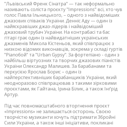
"Львівський Френк Сінатра" — так неформально
називають соліста проєкту "Impressions" всі, хто чув
голос Павла Ільницького, – одного з найвідоміших
джазових співаків України. Денніс Аду — один із
найяскравіших джаз-лідерів і найвідоміший
джазовий трубач України. На контрабасі та бас
гітарі грає один із найвидатніших українських
джазменів Микола Кістеньов, який співпрацює з
низкою відомих виконавців, зокрема у складі гуртів
"Pianoбой" та "Urban Gypsy". За фортепіано - один з
найбільш віртуозних та творчих джазових піаністів
України Олександр Малишев. За барабанами та
перкусією Ярослав Борис – один із
найперспективніших барабанщиків України, який
неодноразово співпрацював з такими зірковими
проєктами, як Гайтана, Ірина Білик, а також Інґрід
Артур.
Під час повномасштабного вторгнення проєкт
«Impressions» не залишається осторонь. Своєю
творчістю музиканти хочуть підтримати Збройні
Сили України, а також інші ініціативи, покликані