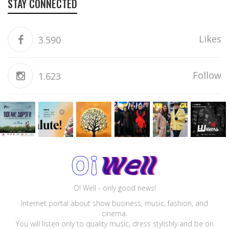
STAY CONNECTED
Likes
3.590
Follow
1.623
O! Well - only good news!
Internet portal about show business, music, fashion, and
cinema.
You will listen only to quality music, dress stylishly and be on