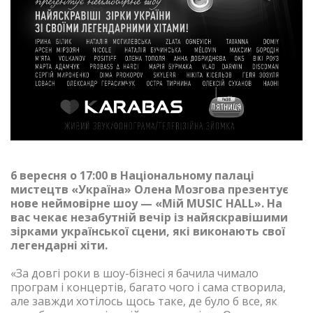
6 вересня о 17:00 в Національному палаці
мистецтв «Україна» Олена Мозгова презентує
нове неймовірне шоу — «Мій MUSIC HALL». На
вас чекає незабутній вечір із найяскравішими
зірками української сцени, які виконають свої
легендарні хіти.
«За довгі роки в шоу-бізнесі я бачила чимало
програм і концертів, багато чого і сама створила,
але завжди хотілось щось таке, де було б все, як