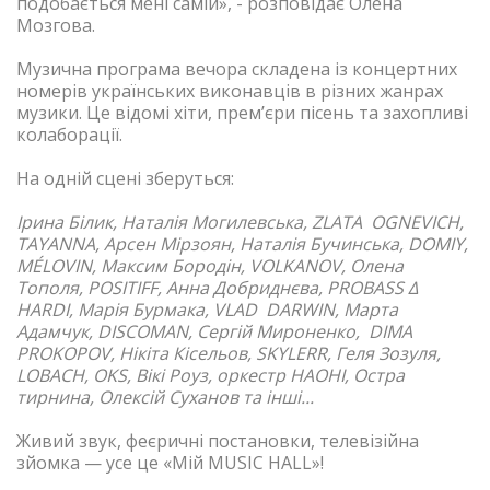
подобається мені самій», - розповідає Олена
Мозгова.
Музична програма вечора складена із концертних
номерів українських виконавців в різних жанрах
музики. Це відомі хіти, премʼєри пісень та захопливі
колаборації.
На одній сцені зберуться:
Ірина Білик, Наталія Могилевська, ZLATA OGNEVICH,
TAYANNA, Арсен Мірзоян, Наталія Бучинська, DOMIY,
MÉLOVIN, Максим Бородін, VOLKANOV, Олена
Тополя, POSITIFF, Анна Добриднєва, PROBASS ∆
HARDI, Марія Бурмака, VLAD DARWIN, Марта
Адамчук, DISCOMAN, Сергій Мироненко, DIMA
PROKOPOV, Нікіта Кісельов, SKYLERR, Геля Зозуля,
LOBACH, OKS, Вікі Роуз, оркестр НАОНІ, Остра
тирнина, Олексій Суханов та інші...
Живий звук, феєричні постановки, телевізійна
зйомка — усе це «Мій MUSIC HALL»!