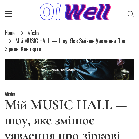
Home
Afisha
Мій MUSIC HALL — Шоу, Яке Змінює Уявлення Про
Зіркові Концерти!
Afisha
Мій MUSIC HALL —
шоу, яке змінює
уявлення про зіркові